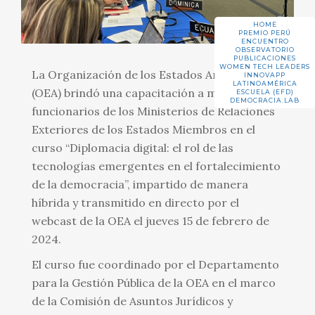
HOME
PREMIO PERÚ
ENCUENTRO
OBSERVATORIO
PUBLICACIONES
WOMEN TECH LEADERS
La Organización de los Estados Americanos
INNOVAPP
LATINOAMÉRICA
(OEA) brindó una capacitación a más de 600
ESCUELA (EFD)
DEMOCRACIA.LAB
funcionarios de los Ministerios de Relaciones
Exteriores de los Estados Miembros en el
curso “Diplomacia digital: el rol de las
tecnologías emergentes en el fortalecimiento
de la democracia”, impartido de manera
híbrida y transmitido en directo por el
webcast de la OEA el jueves 15 de febrero de
2024.
El curso fue coordinado por el Departamento
para la Gestión Pública de la OEA en el marco
de la Comisión de Asuntos Jurídicos y