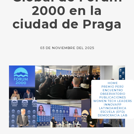
2000 en la
ciudad de Praga
03 DE NOVIEMBRE DEL 2025
HOME
PREMIO PERÚ
ENCUENTRO
OBSERVATORIO
PUBLICACIONES
WOMEN TECH LEADERS
INNOVAPP
LATINOAMÉRICA
ESCUELA (EFD)
DEMOCRACIA.LAB