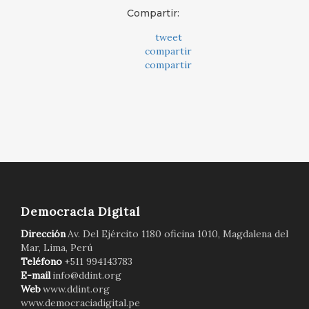
Compartir:
tweet
compartir
compartir
Democracia Digital
Dirección
Av. Del Ejército 1180 oficina 1010, Magdalena del
Mar, Lima, Perú
Teléfono
+511 994143783
E-mail
info@ddint.org
Web
www.ddint.org
www.democraciadigital.pe