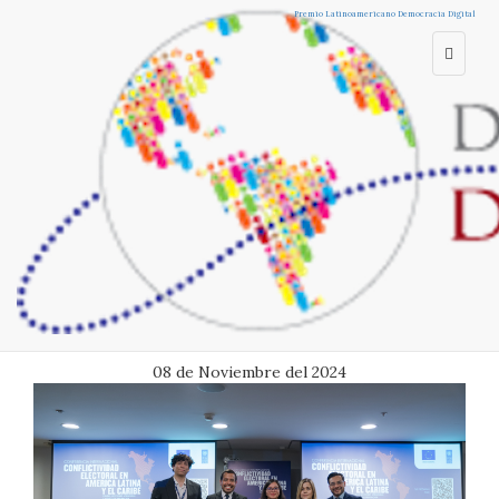
Home
Premio Perú
Encuentro
Observatorio
Publicaciones
Premio Latinoamericano Democracia Digital
Women Tech Leaders
InnovApp
Latinoamérica
Escuela (EFD)
DemocracIA.Lab
Democracia Digital
participa en
Conferencia sobre
Conflictividad
Electoral en
América Latina
08 de Noviembre del 2024