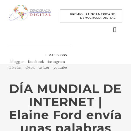
PREMIO LATINOAMERICANO
DEMOCRACIA DIGITAL
MAS BLOGS
blogger
facebook
instagram
linkedin
tiktok
twitter
youtube
DÍA MUNDIAL DE
INTERNET |
Elaine Ford envía
unas palabras