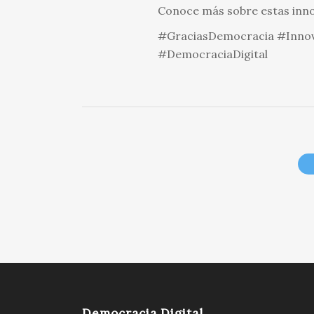
Conoce más sobre estas innov
#GraciasDemocracia #Inno
#DemocraciaDigital
Democracia Digital