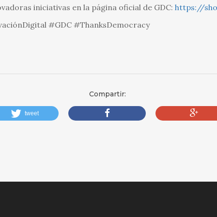
adoras iniciativas en la página oficial de GDC:
https://sho
vaciónDigital #GDC #ThanksDemocracy
Compartir:
tweet
compartir
compartir