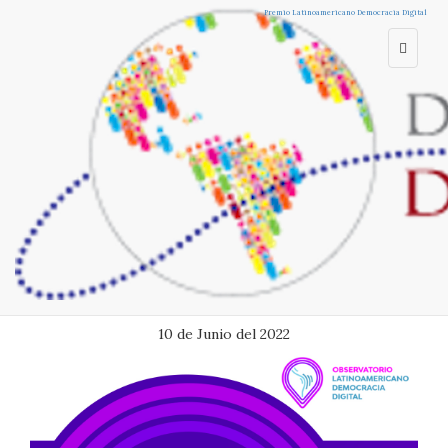
Home
Premio Perú
Encuentro
Observatorio
Publicaciones
Premio Latinoamericano Democracia Digital
Women Tech Leaders
InnovApp
Latinoamérica
Escuela (EFD)
DemocracIA.Lab
Lanzamiento del
Observatorio
Latinoamericano
Democracia Digital
en IX Cumbre de las
Américas
10 de Junio del 2022