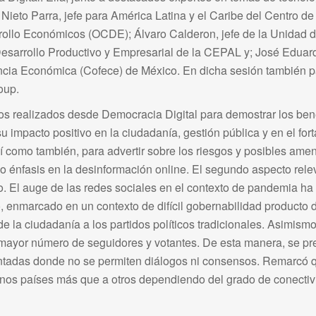
n Nieto Parra, jefe para América Latina y el Caribe del Centro d
rollo Económicos (OCDE); Álvaro Calderon, jefe de la Unidad 
Desarrollo Productivo y Empresarial de la CEPAL y; José Edua
ia Económica (Cofece) de México. En dicha sesión también pa
oup.
zos realizados desde Democracia Digital para demostrar los ben
su impacto positivo en la ciudadanía, gestión pública y en el for
í como también, para advertir sobre los riesgos y posibles ame
zo énfasis en la desinformación online. El segundo aspecto relev
io. El auge de las redes sociales en el contexto de pandemia h
sto, enmarcado en un contexto de difícil gobernabilidad producto 
e la ciudadanía a los partidos políticos tradicionales. Asimismo
 mayor número de seguidores y votantes. De esta manera, se pr
ntadas donde no se permiten diálogos ni consensos. Remarcó 
 unos países más que a otros dependiendo del grado de conectiv