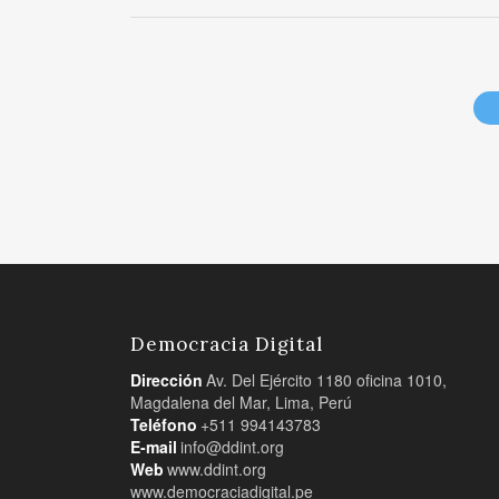
Democracia Digital
Dirección
Av. Del Ejército 1180 oficina 1010,
Magdalena del Mar, Lima, Perú
Teléfono
+511 994143783
E-mail
info@ddint.org
Web
www.ddint.org
www.democraciadigital.pe