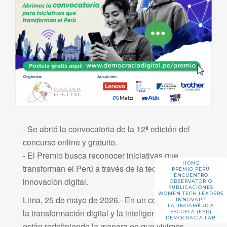
- Se abrió la convocatoria de la 12ª edición del
concurso online y gratuito.
- El Premio busca reconocer iniciativas que
HOME
transforman el Perú a través de la tecnología y la
PREMIO PERÚ
ENCUENTRO
innovación digital.
OBSERVATORIO
PUBLICACIONES
WOMEN TECH LEADERS
Lima, 25 de mayo de 2026.- En un contexto donde
INNOVAPP
LATINOAMÉRICA
la transformación digital y la inteligencia artificial
ESCUELA (EFD)
DEMOCRACIA.LAB
están redefiniendo la manera en que vivimos,