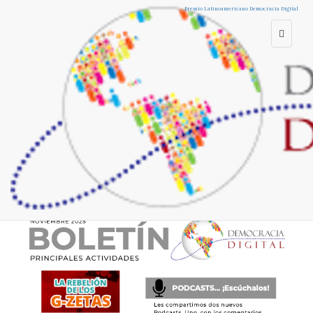
Home
Premio Perú
Encuentro
Observatorio
Publicaciones
Premio Latinoamericano Democracia Digital
Women Tech Leaders
InnovApp
Latinoamérica
Escuela (EFD)
DemocracIA.Lab
NOVIEMBRE 2025 |
Te mostramos
nuestras principales
actividades del mes
01 de Diciembre del 2025