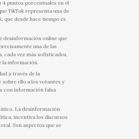
o 4 puntos porcentuales en el
que TikTok representa una de
k, que desde hace tiempo es
de desinformación online que
y precisamente una de las
, cada vez más sofisticados,
de la información.
ad a través de la
sobre ello a los votantes y
as con información falsa
rático. La desinformación
tica, incentiva los discursos
ctoral. Son aspectos que se