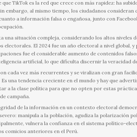
que TikTok es la red que crece con más rapidez: ha subid
in embargo, al mismo tiempo, los ciudadanos consideran 
cuanto a información falsa o engañosa, junto con Faceboo
ocupación.
ta una situación compleja, considerando los altos niveles 
s electorales. El 2024 fue un año electoral a nivel global, 
aciones fue el considerable aumento de contenidos falsos
teligencia artificial, lo que dificulta discernir la veracidad 
n cada vez más recurrentes y se viralizan con gran facilid
Es una tendencia creciente en el mundo y hay que advertir 
tar a la clase política para que no opten por estas práctic
 de campaña.
egridad de la información en un contexto electoral democ
evero: manipula a la población, agudiza la polarización polí
ncipalmente, vulnera la confianza en el sistema político-ele
os comicios anteriores en el Perú.