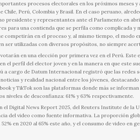
portantes procesos electorales en los próximos meses y a 
e Chile, Perú, Colombia y Brasil. En el caso peruano, alred
mo presidente y representantes ante el Parlamento en abril
es para una contienda que se perfila como complicada y 
e competirán en el proceso y, al mismo tiempo, el modo en
n ser utilizadas con diversos propósitos, no siempre acer
votarán en una elección por primera vez en el Perú. Este e
a en el perfil del elector joven y en la manera en que este 
ú a cargo de Datum Internacional registró que las redes so
noticias y realidad nacional entre los jóvenes, destacan
book y TikTok son las plataformas donde más se informan 
os niveles de desconfianza: 61% y 63% respectivamente.
 el Digital News Report 2025, del Reuters Institute de la U
ncia del video como fuente informativa. La proporción gl
l 52% en 2020 al 65% este año, y el consumo de video en ge