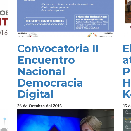
Convocatoria II
E
Encuentro
a
Nacional
P
Democracia
H
Digital
K
26 de Octubre del 2016
26 d