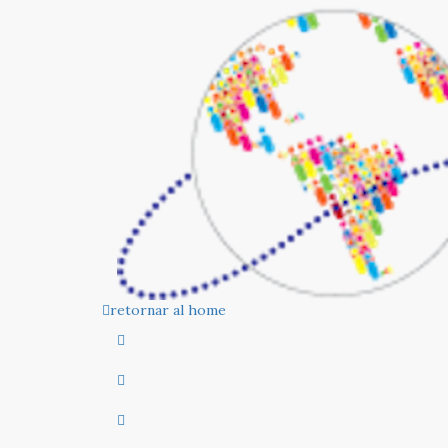
Women Tech Leaders
InnovApp
Latinoamérica
Escu
retornar al home