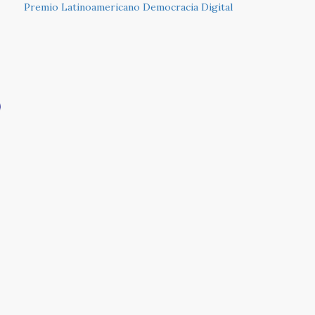
Premio Latinoamericano Democracia Digital
Home
Premio
Perú
Encuentro
Observatorio
Publicaciones