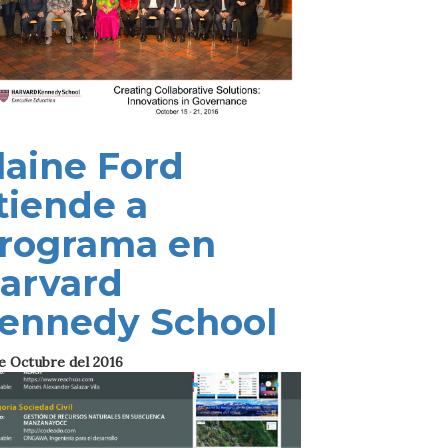
laine Ford
tiende a
rograma en
arvard
ennedy School
e Octubre del 2016