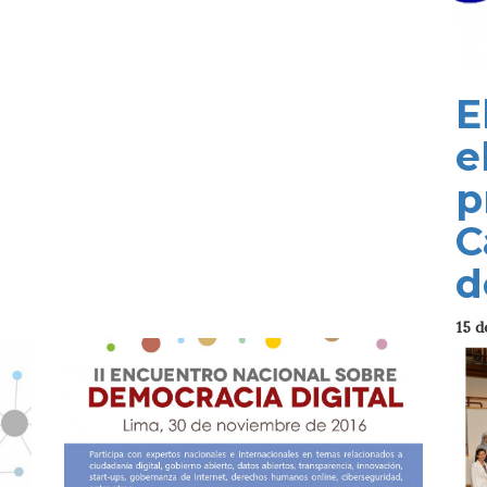
E
e
p
C
d
15 d