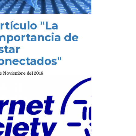
rtículo "La
mportancia de
star
onectados"
e Noviembre del 2016