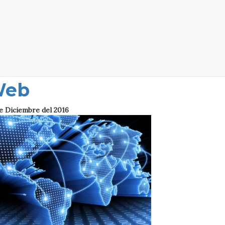
emocracia
igital: cuando
as políticas
úblicas van a la
Web
e Diciembre del 2016