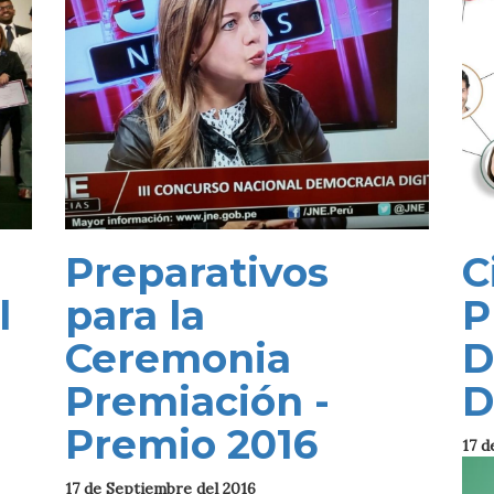
Preparativos
C
l
para la
P
Ceremonia
D
Premiación -
D
Premio 2016
17 d
17 de Septiembre del 2016