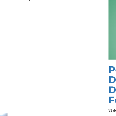
P
D
D
F
31 d