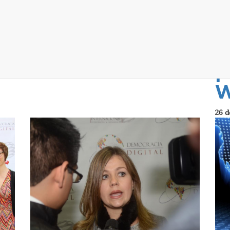
-
Saludo Fin de
D
Año
D
l
08 de Enero del 2017
p
26 d