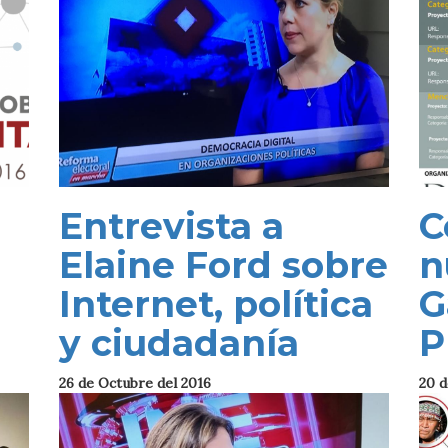
Entrevista a
C
Elaine Ford sobre
n
Internet, política
G
y ciudadanía
P
26 de Octubre del 2016
20 d