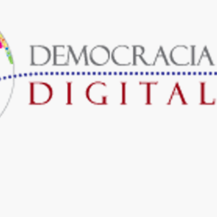
Blogs
ela (EFD)
DemocracIA.Lab
Blogs