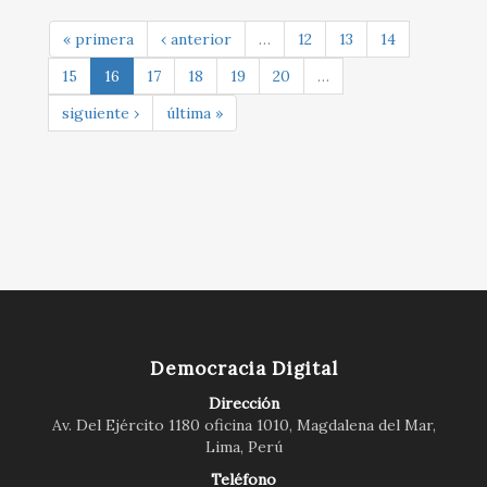
« primera
‹ anterior
…
12
13
14
15
16
17
18
19
20
…
siguiente ›
última »
Democracia Digital
Dirección
Av. Del Ejército 1180 oficina 1010, Magdalena del Mar,
Lima, Perú
Teléfono